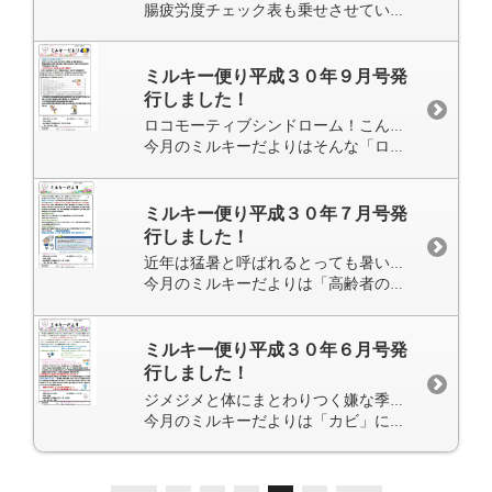
腸疲労度チェック表も乗せさせていただいたので、ぜひやってみて下さい(^^)/
ミルキー便り平成３０年９月号発
行しました！
ロコモーティブシンドローム！こんな言葉を耳にしました(*‘∀‘)
今月のミルキーだよりはそんな「ロコモーティブシンドローム」について記載させていただきました。「意味が分からないなぁ」「なんだろう」と、気になった方は詳細をのぞいてみてください！
ミルキー便り平成３０年７月号発
行しました！
近年は猛暑と呼ばれるとっても暑い夏を過ごすことになっており、今年もより暑い日を迎えることになりそうです( ﾟДﾟ)
今月のミルキーだよりは「高齢者の熱中症予防」について記載させていただきました。再確認することで高齢の方々や高齢者に関わることのある方々が予防の意識を改めていきたいですね。
ミルキー便り平成３０年６月号発
行しました！
ジメジメと体にまとわりつく嫌な季節になってきます(-_-;)
今月のミルキーだよりは「カビ」について！「カビ」がもたらす身体への影響について考えてみましょう。