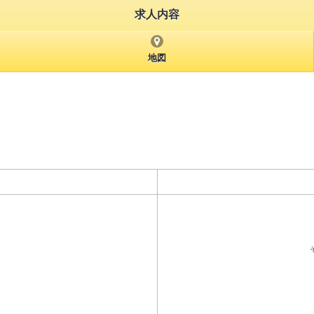
求人内容
地図
そ