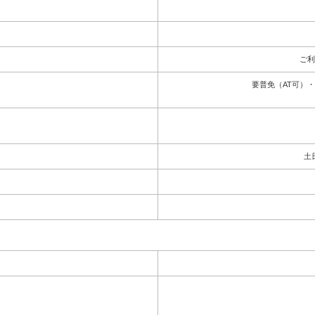
ご利
要普免（AT可）
土