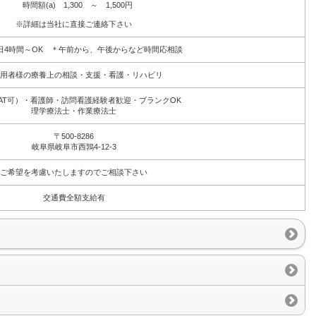
時間額(a) 1,300 ～ 1,500円
※詳細は当社に直接ご連絡下さい
1日4時間～OK ＊午前から、午後からなど時間応相談
用者様の療養上の相談・支援・看護・リハビリ
AT可）・看護師・訪問看護経験者歓迎・ブランクOK
理学療法士・作業療法士
〒500-8286
岐阜県岐阜市西鶉4-12-3
ご希望を考慮いたしますのでご相談下さい
交通費全額支給有