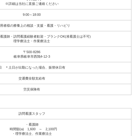
※詳細は当社に直接ご連絡ください
9:00～18:00
用者様の療養上の相談・支援・看護・リハビリ
・看護師・訪問看護経験者歓迎・ブランクOK(准看護士は不可)
理学療法士・作業療法士
〒500-8286
岐阜県岐阜市西鶉4-12-3
日 ＊土日が出勤になった場合、振替休日有
交通費全額支給有
労災保険有
訪問看護スタッフ
・看護師
時間額(a) 1,600 ～ 2,100円
・理学療法士、作業療法士