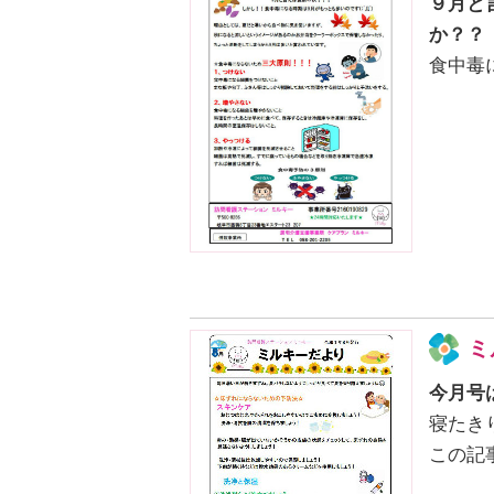
９月と
か？？
食中毒
ミ
今月号
寝たき
この記