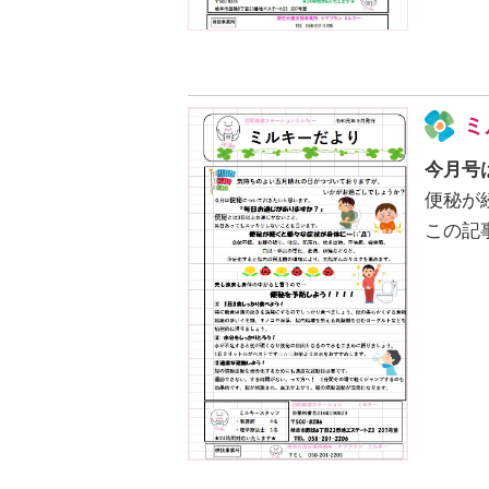
ミ
今月号
便秘が
この記