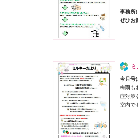
事務所
ぜひお
ミ
今月号
梅雨も
症対策
室内で