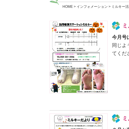
HOME
>
インフォメーション
> ミルキー
ミ
今月号
同じよ
てくだ
ミ