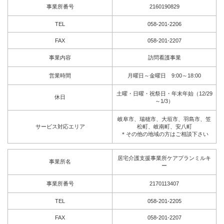
事業所番号
2160190829
TEL
058-201-2206
FAX
058-201-2207
事業内容
訪問看護事業
営業時間
月曜日～金曜日 9:00～18:00
土曜・日曜・祝祭日・年末年始（12/29
休日
～1/3）
岐阜市、瑞穂市、大垣市、羽島市、笠
サービス対応エリア
松町、岐南町、安八町
＊その他の地域の方はご相談下さい
居宅介護支援事業所ケアプランミルキ
事業所名
ー
事業所番号
2170113407
TEL
058-201-2205
FAX
058-201-2207