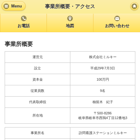
事業所概要・アクセス
Menu
お電話
地図
お問い合わせ
事業所概要
運営元
株式会社ミルキー
設立
平成29年7月3日
資本金
100万円
従業員数
9名
代表取締役
柚留木 紀子
〒500-8286
所在地
岐阜県岐阜市西鶉4丁目12番地3
事業所名
訪問看護ステーションミルキー